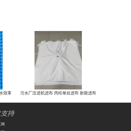
脱水效率
污水厂压滤机滤布 丙纶单丝滤布 新款滤布
脱水快
术支持
工网