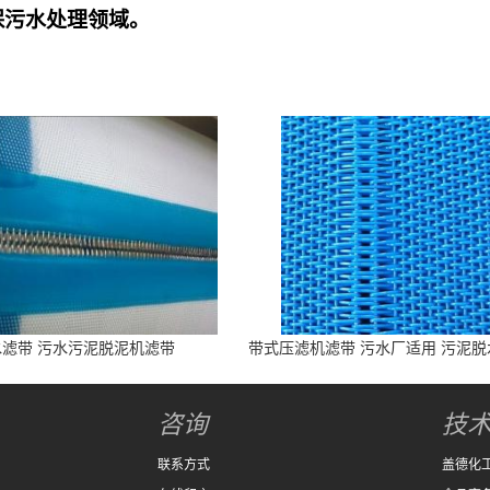
保污水处理领域。
水滤带 污水污泥脱泥机滤带
带式压滤机滤带 污水厂适用 污泥
高
咨询
技
联系方式
盖德化