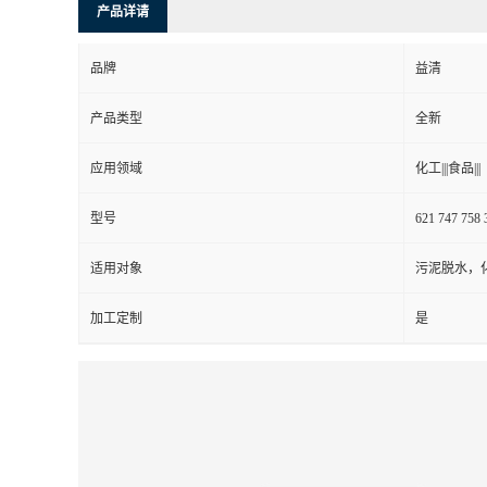
产品详请
品牌
益清
产品类型
全新
应用领域
化工|||食品|||
型号
621 747 758
适用对象
污泥脱水，
加工定制
是