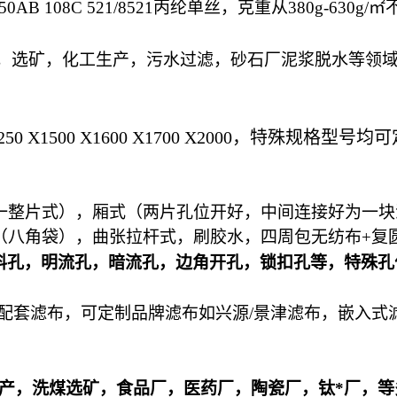
750AB 108C 521/8521
丙纶单丝，克重从
380g-630g/
㎡
，选矿，化工生产，污水过滤，砂石厂泥浆脱水等领
250 X1500 X1600 X1700 X2000
，特殊规格型号均可
一整片式），厢式（两片孔位开好，中间连接好为一块
（八角袋），曲张拉杆式，刷胶水，四周包无纺布
+
复
料孔，明流孔，暗流孔，边角开孔，锁扣孔等，特殊孔
配套滤布，可定制品牌滤布如兴源
/
景津滤布，嵌入式
产，洗煤选矿，食品厂，医药厂，陶瓷厂，钛*厂，