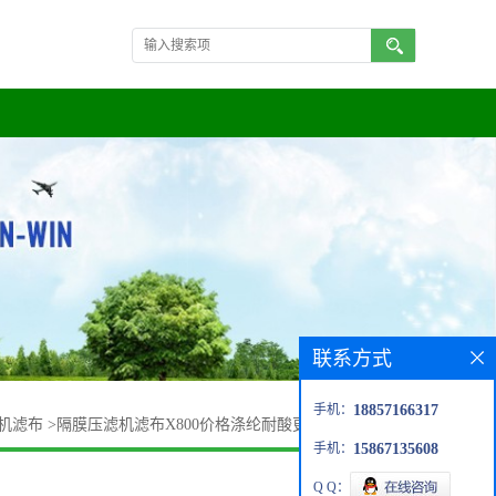
联系方式
手机：
18857166317
机滤布
>
隔膜压滤机滤布X800价格涤纶耐酸更好耐高温密度高
手机：
15867135608
Q Q：