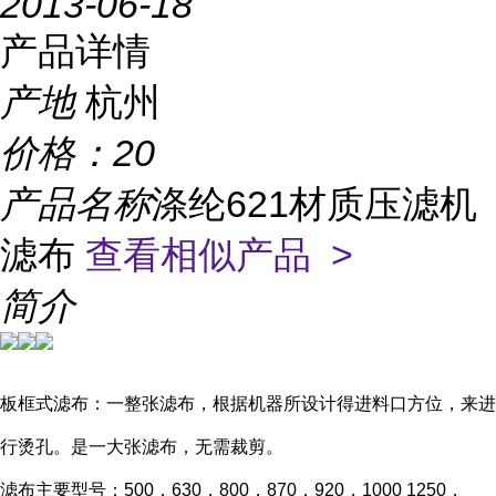
2013-06-18
产品详情
产地
杭州
价格：
20
产品名称
涤纶621材质压滤机
滤布
查看相似产品 >
简介
板框式滤布：一整张滤布，根据机器所设计得进料口方位，来进
行烫孔。是一大张滤布，无需裁剪。
滤布主要型号：
500
，
630
，
800
，
870
，
920
，
1000 1250
，