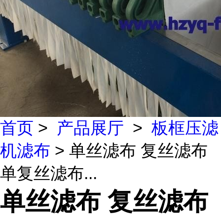
首页
>
产品展厅
>
板框压滤
机滤布
> 单丝滤布 复丝滤布
单复丝滤布...
单丝滤布 复丝滤布