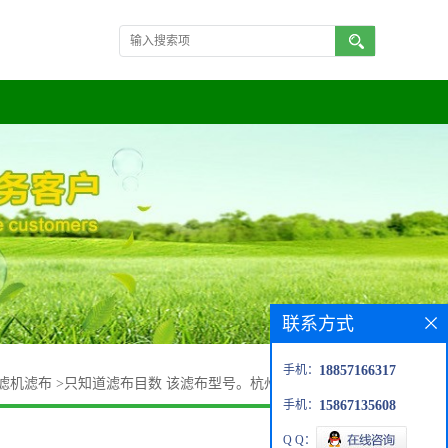
联系方式
手机：
18857166317
滤机滤布
>
只知道滤布目数 该滤布型号。杭州益清为您解答。
手机：
15867135608
Q Q：