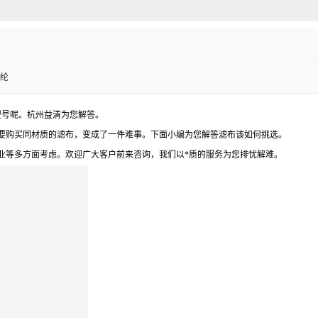
锦纶
型号呢。杭州益清为您解答。
要购买同材质的滤布，变成了一件难事。下面小编为您解答滤布该如何挑选。
等多方面考虑。欢迎广大客户前来咨询，我们以*质的服务为您排忧解难。