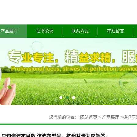
产品展厅
证书荣誉
联系方式
在线留言
您当前的位置：
网站首页
>
产品展厅
>
板框压
只知道滤布目数 该滤布型号。杭州益清为您解答。