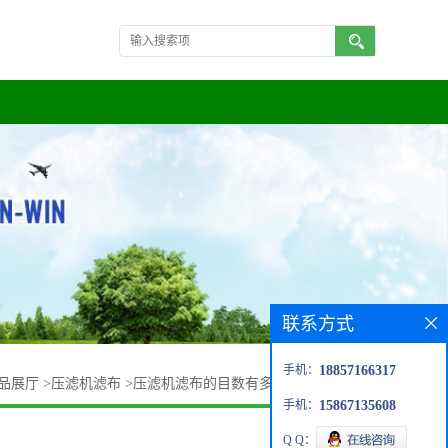
联系方式
手机：
18857166317
品展厅
>
压滤机滤布
>
压滤机滤布的目数有多种100-800目不等
手机：
15867135608
Q Q：