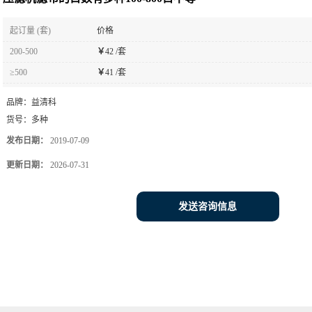
起订量 (套)
价格
200-500
￥
42 /套
≥500
￥
41 /套
品牌：
益清科
货号：
多种
发布日期：
2019-07-09
更新日期：
2026-07-31
发送咨询信息