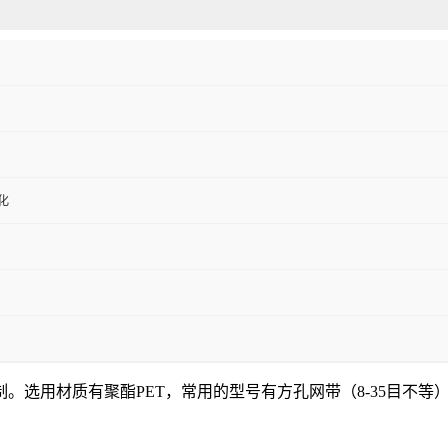
化
制
。选用材质有聚酯PET，常用的型号有方孔网带（8-35目不