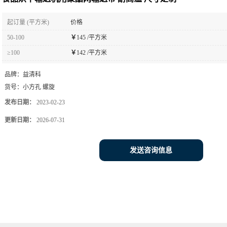
起订量 (平方米)
价格
50-100
￥
145 /平方米
≥100
￥
142 /平方米
品牌：
益清科
货号：
小方孔 螺旋
发布日期：
2023-02-23
更新日期：
2026-07-31
发送咨询信息