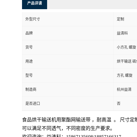
产品详请
外型尺寸
定制
品牌
益清科
货号
小方孔 螺旋
用途
烘干输送 硫
型号
方孔 螺旋
制造商
杭州益清
是否进口
否
食品烘干输送机用聚酯网输送带 ，耐高温 。 尺寸定
可以满足不同透气，不同密度的生产要求。
欢迎咨询：益清科：15867135608/18857166317