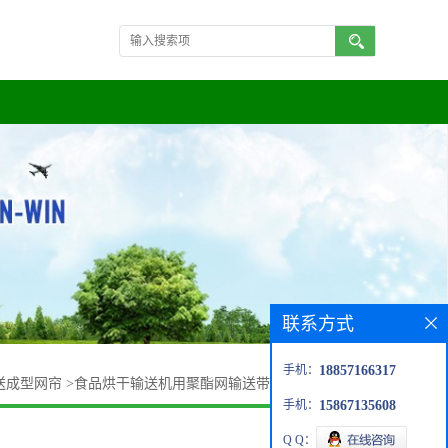
联系方式
手机：
18857166317
送成型网帘
>
食品烘干输送机用聚酯网输送带 耐高温 尺寸定制
手机：
15867135608
Q Q：