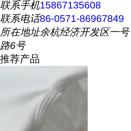
联系手机
15867135608
联系电话
86-0571-86967849
所在地址
余杭经济开发区一号
路6号
推荐产品