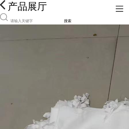
产品展厅
搜索