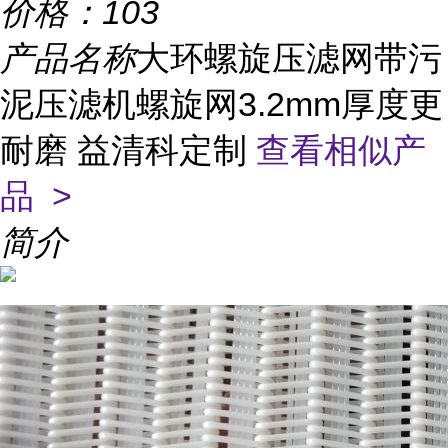
价格：
103
产品名称
大环螺旋压滤网带污
泥压滤机螺旋网3.2mm厚度更
耐磨 益清科定制
查看相似产
品 >
简介