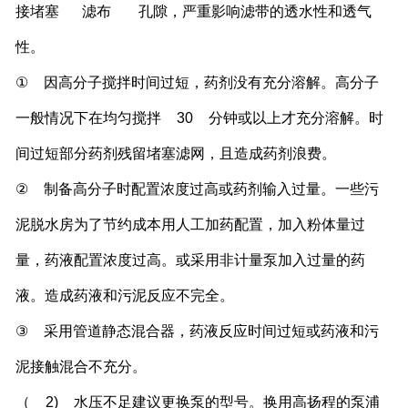
接堵塞
滤布
孔隙，严重影响滤带的透水性和透气
性。
①
因高分子搅拌时间过短，药剂没有充分溶解。高分子
一般情况下在均匀搅拌
30
分钟或以上才充分溶解。时
间过短部分药剂残留堵塞滤网，且造成药剂浪费。
②
制备高分子时配置浓度过高或药剂输入过量。一些污
泥脱水房为了节约成本用人工加药配置，加入粉体量过
量，药液配置浓度过高。或采用非计量泵加入过量的药
液。造成药液和污泥反应不完全。
③
采用管道静态混合器，药液反应时间过短或药液和污
泥接触混合不充分。
（
2)
水压不足建议更换泵的型号。换用高扬程的泵浦