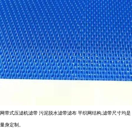
网带式压滤机滤带 污泥脱水滤带滤布 平织网结构,滤带尺寸均是
量身定制。