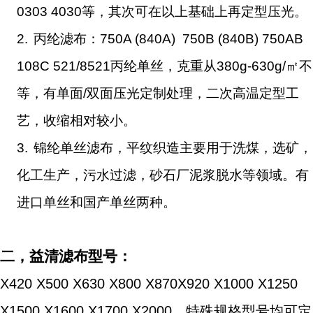
0303 4030
等，其次可在以上基础上再定型压光。
2.
丙纶滤布：
750A (840A) 750B (840B) 750AB
108C 521/8521
丙纶单丝，克重从
380g-630g/
㎡不
等，有单面
/
双面压光定制处理，二次高温定型工
艺，收缩相对较小。
3.
锦纶单丝滤布，平纹织造主要用于洗煤，选矿，
化工生产，污水过滤，砂石厂泥浆脱水等领域。有
进口单丝和国产单丝两种。
二，益清滤布型号：
X420 X500 X630 X800 X870X920 X1000 X1250
X1500 X1600 X1700 X2000
，特殊规格型号均可定