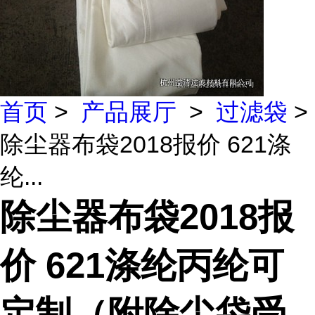
首页
>
产品展厅
>
过滤袋
>
除尘器布袋2018报价 621涤
纶...
除尘器布袋2018报
价 621涤纶丙纶可
定制（附除尘袋受