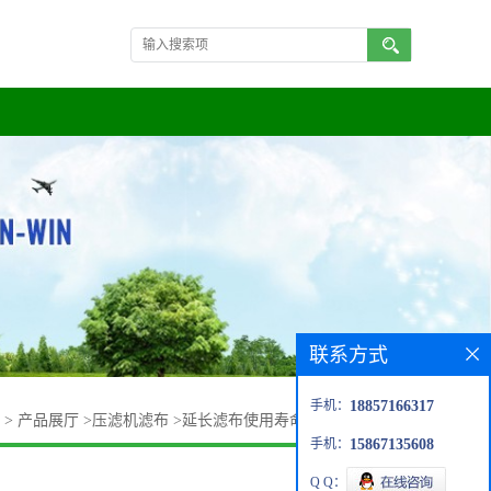
联系方式
手机：
18857166317
>
产品展厅
>
压滤机滤布
>
延长滤布使用寿命需要注意的事项
手机：
15867135608
Q Q：