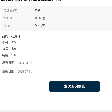
起订量 (套)
价格
200-500
￥
39 /套
≥500
￥
37 /套
品牌：
益清科
型号：
多种
货号：
多种
纯度：
100
发布日期：
2025-03-27
更新日期：
2026-07-31
发送咨询信息