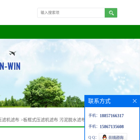
联系方式
手机：
18857166317
压滤机滤布
>
板框式压滤机滤布 污泥脱水滤布 益清科品牌定制
手机：
15867135608
Q Q：