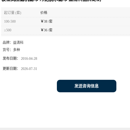
起订量 (套)
价格
100-500
￥
38 /套
≥500
￥
36 /套
品牌：
益清科
货号：
多种
发布日期：
2016-04-28
更新日期：
2026-07-31
发送咨询信息