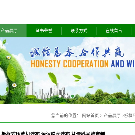
产品展厅
证书荣誉
联系方式
在线留言
您当前的位置：
网站首页
>
产品展厅
>
板框
板框式压滤机滤布 污泥脱水滤布 益清科品牌定制