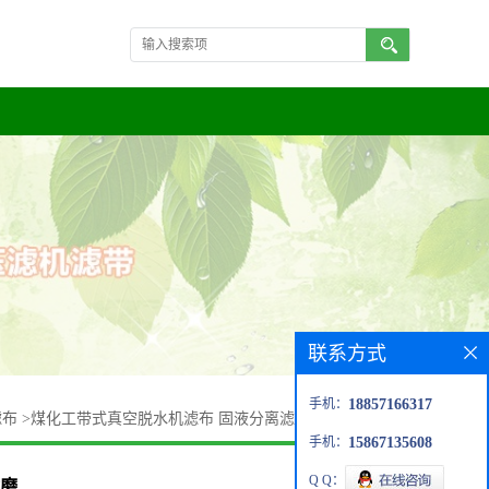
联系方式
手机：
18857166317
滤布
>
煤化工带式真空脱水机滤布 固液分离滤布 耐酸碱型 加厚
手机：
15867135608
Q Q：
耐磨