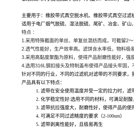
主要用于：橡胶带式真空脱水机、橡胶带式真空过滤
适用于电厂烟气脱硫、湿法脱硫、尾矿、冶金、矿山
特点
：
1.
采用特殊截面的单丝、单复丝混纺而成，可截留
2
～
2.
透气性能好，生产效率高。滤饼含水率低，物料极
3.
采用高黏度聚酯为原料，使得产品耐磨性能好，强
4.
选用
316L
钢扣接头及特制盖布使得产品接头牢固，
针对不同的行业，不同的过滤机对滤带的不同要求，
产品具有以下特点：
1.
滤带在安全使用温度并受一定的拉力时，滤
2.
化学稳定性好
:
选用不同的材料，可满足耐酸
3.
滤带抗拉强度大，耐磨性好，使得产品的使
4.
可满足不同过滤精度的要求（
2-100um
）
5.
滤带剥离性能好，且极易再生