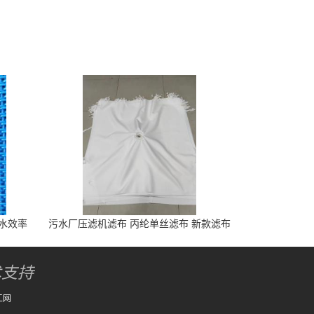
脱水效率
污水厂压滤机滤布 丙纶单丝滤布 新款滤布
脱水快
术支持
工网