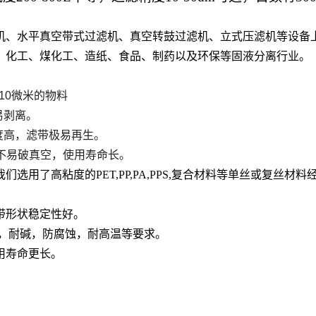
机、水平真空带式过滤机、真空转鼓过滤机、立式压滤机等设备
、化工、煤化工、造纸、食品、制药以及环保等固液分离行业。
10
微米的物料
易剥离。
度高，滤带极易再生。
不易破真空，使用寿命长。
我们选用了高粘度的
PET,PP,PA,PPS,
复合材料等单丝或复丝材料
带形状稳定性好。
，耐碱，防腐蚀，耐高温等要求。
用寿命更长。