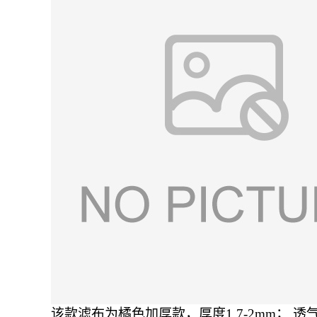
该款滤布为橘色加厚款，厚度1.7-2mm； 透气