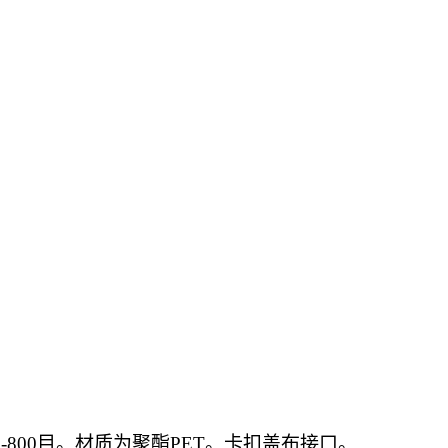
00-800目。材质为聚酯PET。卡扣盖布接口。