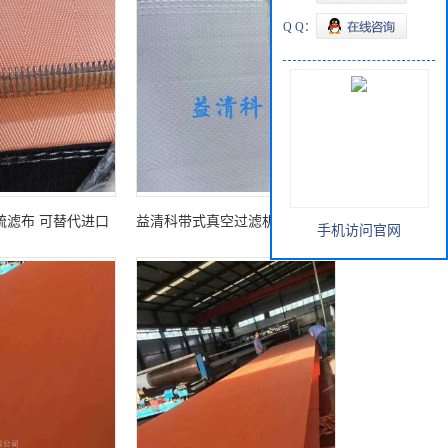
Q Q：
硫滤布 可替代进口
益清科带式真空过滤机滤布 加厚
手机访问官网
款滤布