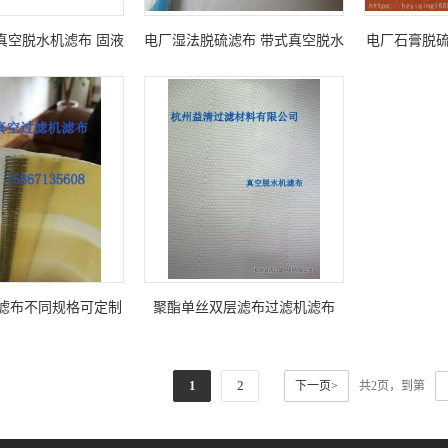
真空脱水机滤布 固液
电厂湿法脱硫滤布 带式真空脱水
电厂石膏脱硫
耐酸碱型 加厚款更耐
机滤布 推荐1.7-2mm加厚款 更耐
质 
磨
磨
滤布不同规格可定制
聚酯单丝双层滤布过滤机滤布
1
2
下一页>
共2页，到第