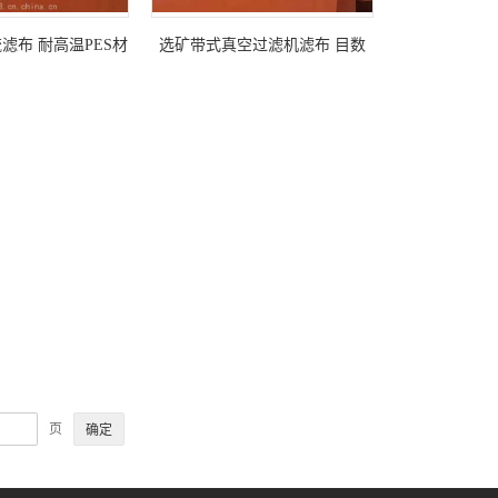
滤布 耐高温PES材
选矿带式真空过滤机滤布 目数
橘色卡扣接口
200-800目 益清科定制
页