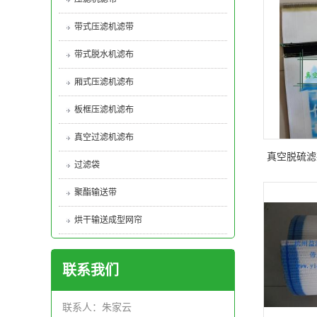
带式压滤机滤带
带式脱水机滤布
厢式压滤机滤布
板框压滤机滤布
真空过滤机滤布
真空脱硫滤
过滤袋
聚酯输送带
烘干输送成型网帘
联系我们
联系人：朱家云