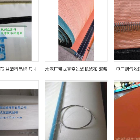
布 益清科品牌 尺寸
水泥厂带式真空过滤机滤布 泥浆
电厂烟气脱
定制
分离滤布