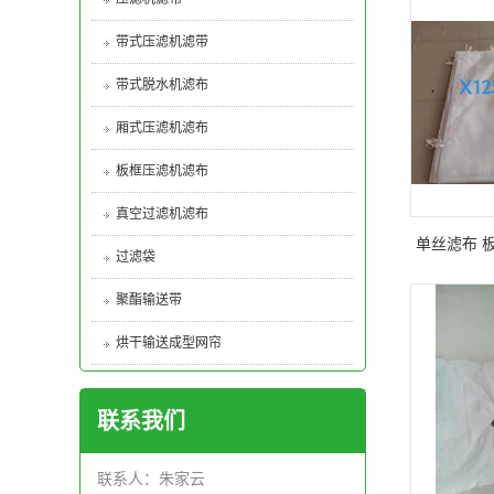
带式压滤机滤带
带式脱水机滤布
厢式压滤机滤布
板框压滤机滤布
真空过滤机滤布
单丝滤布 
过滤袋
聚酯输送带
烘干输送成型网帘
联系我们
联系人：朱家云