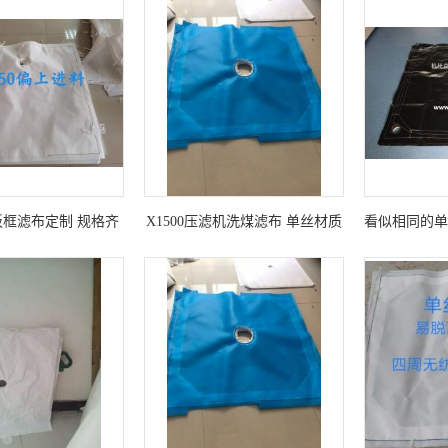
板框滤布定制 规格齐
X1500压滤机洗煤滤布 单丝材质
看似相同的单
全
效率高