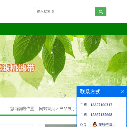
联系方式
手机：
18857166317
您当前的位置：
网站首页
>
产品展厅
>
板框压滤机滤布
手机：
15867135608
Q Q：