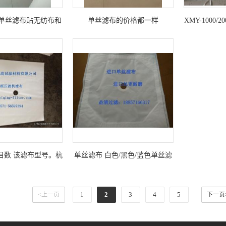
单丝滤布贴无纺布和
单丝滤布的价格都一样
XMY-1000
的区别大杭州益清为
您解答。
目数 该滤布型号。杭
单丝滤布 白色/黑色/蓝色单丝滤
清为您解答。
布报价 高端滤布定制
1
2
3
4
5
<上一页
下一页