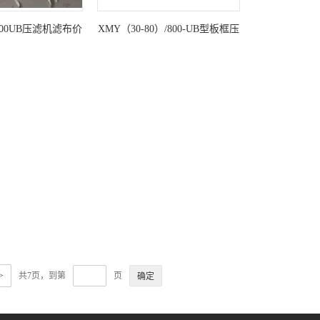
/2000UB压滤机滤布价
XMY（30-80）/800-UB型板框压
格
滤机配套滤布
>
共7页，到第
页