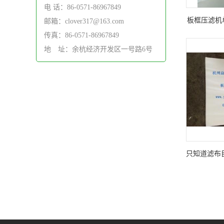
电 话：86-0571-86967849
板框压滤机
邮箱：clover317@163.com
传真：86-0571-86967849
不贴无纺布
地 址：余杭经济开发区一号路6号
只知道滤布
州益